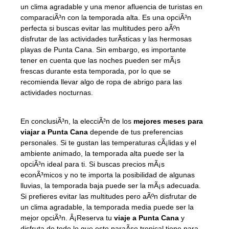
un clima agradable y una menor afluencia de turistas en
comparaciÃ³n con la temporada alta. Es una opciÃ³n
perfecta si buscas evitar las multitudes pero aÃºn
disfrutar de las actividades turÃ­sticas y las hermosas
playas de Punta Cana. Sin embargo, es importante
tener en cuenta que las noches pueden ser mÃ¡s
frescas durante esta temporada, por lo que se
recomienda llevar algo de ropa de abrigo para las
actividades nocturnas.
En conclusiÃ³n, la elecciÃ³n de los
mejores meses para
viajar a Punta Cana
depende de tus preferencias
personales. Si te gustan las temperaturas cÃ¡lidas y el
ambiente animado, la temporada alta puede ser la
opciÃ³n ideal para ti. Si buscas precios mÃ¡s
econÃ³micos y no te importa la posibilidad de algunas
lluvias, la temporada baja puede ser la mÃ¡s adecuada.
Si prefieres evitar las multitudes pero aÃºn disfrutar de
un clima agradable, la temporada media puede ser la
mejor opciÃ³n. Â¡Reserva tu
viaje a Punta Cana
y
disfruta de todo lo que este paraÃ­so tropical tiene para