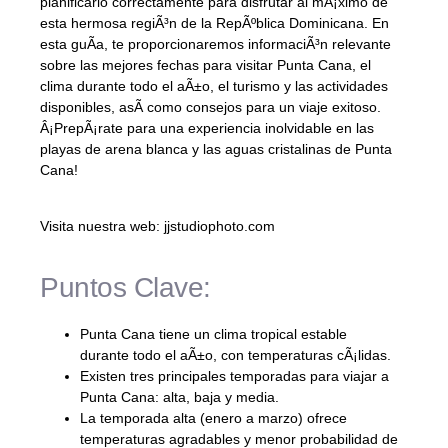
planificarlo correctamente para disfrutar al mÃ¡ximo de
esta hermosa regiÃ³n de la RepÃºblica Dominicana. En
esta guÃ­a, te proporcionaremos informaciÃ³n relevante
sobre las mejores fechas para visitar Punta Cana, el
clima durante todo el aÃ±o, el turismo y las actividades
disponibles, asÃ­ como consejos para un viaje exitoso.
Â¡PrepÃ¡rate para una experiencia inolvidable en las
playas de arena blanca y las aguas cristalinas de Punta
Cana!
Visita nuestra web: jjstudiophoto.com
Puntos Clave:
Punta Cana tiene un clima tropical estable
durante todo el aÃ±o, con temperaturas cÃ¡lidas.
Existen tres principales temporadas para viajar a
Punta Cana: alta, baja y media.
La temporada alta (enero a marzo) ofrece
temperaturas agradables y menor probabilidad de