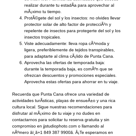
realizar durante tu estadÃ­a para aprovechar al
mÃ¡ximo tu tiempo.
ProtÃ©gete del sol y los insectos: no olvides llevar
protector solar de alto factor de protecciÃ³n y
repelente de insectos para protegerte del sol y los
insectos tropicales.
Viste adecuadamente: lleva ropa cÃ³moda y
ligera, preferiblemente de tejidos transpirables,
para adaptarte al clima cÃ¡lido de Punta Cana.
Aprovecha las ofertas de temporada baja:
durante la temporada baja, es comÃºn que se
ofrezcan descuentos y promociones especiales.
Aprovecha estas ofertas para ahorrar en tu viaje.
Recuerda que Punta Cana ofrece una variedad de
actividades turÃ­sticas, playas de ensueÃ±o y una rica
cultura local. Sigue nuestras recomendaciones para
disfrutar al mÃ¡ximo de tu viaje y no dudes en
contactarnos para solicitar tu reserva gratuita y sin
compromiso en jjstudiophoto.com o llamando al
nÃºmero âï¸ã+1 849 387 9900ã. Â¡Te esperamos en