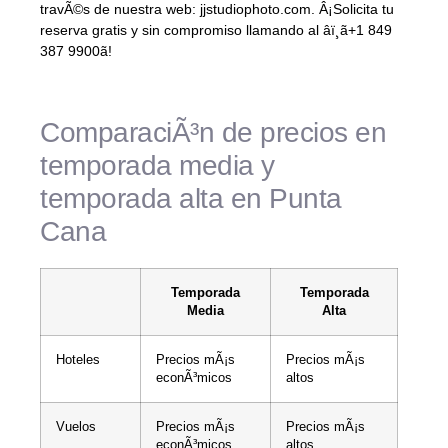
travÃ©s de nuestra web: jjstudiophoto.com. Â¡Solicita tu
reserva gratis y sin compromiso llamando al âï¸ã+1 849
387 9900ã!
ComparaciÃ³n de precios en
temporada media y
temporada alta en Punta
Cana
Temporada
Temporada
Media
Alta
Hoteles
Precios mÃ¡s
Precios mÃ¡s
econÃ³micos
altos
Vuelos
Precios mÃ¡s
Precios mÃ¡s
econÃ³micos
altos