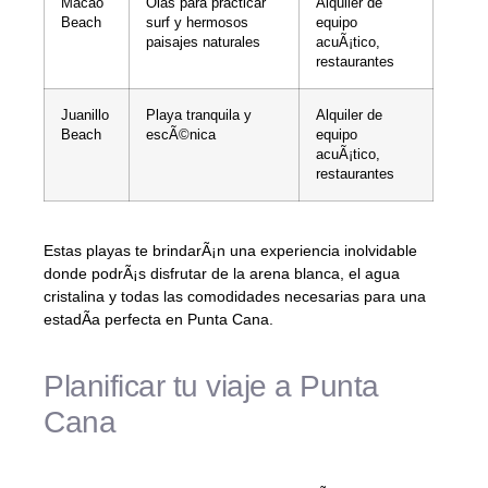
Macao
Olas para practicar
Alquiler de
Beach
surf y hermosos
equipo
paisajes naturales
acuÃ¡tico,
restaurantes
Juanillo
Playa tranquila y
Alquiler de
Beach
escÃ©nica
equipo
acuÃ¡tico,
restaurantes
Estas playas te brindarÃ¡n una experiencia inolvidable
donde podrÃ¡s disfrutar de la arena blanca, el agua
cristalina y todas las comodidades necesarias para una
estadÃ­a perfecta en Punta Cana.
Planificar tu viaje a Punta
Cana