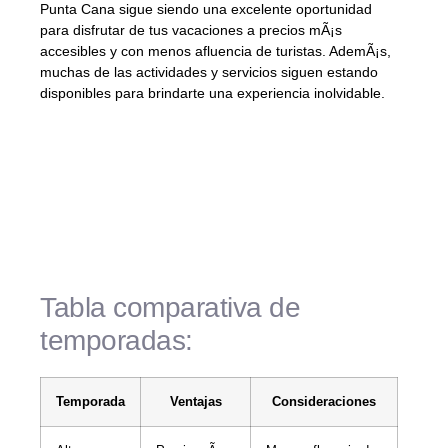
Punta Cana sigue siendo una excelente oportunidad
para disfrutar de tus vacaciones a precios mÃ¡s
accesibles y con menos afluencia de turistas. AdemÃ¡s,
muchas de las actividades y servicios siguen estando
disponibles para brindarte una experiencia inolvidable.
Recuerda que en JJ Studio Photo estamos
aquÃ­ para ayudarte a planificar tu viaje a
Punta Cana. Solicita tu reserva gratis y sin
compromiso llamando al siguiente
nÃºmero: âï¸ã+1 849 387 9900ã.
Tabla comparativa de
temporadas:
Temporada
Ventajas
Consideraciones