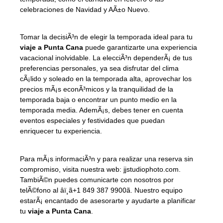
celebraciones de Navidad y AÃ±o Nuevo.
Tomar la decisiÃ³n de elegir la temporada ideal para tu
viaje a Punta Cana
puede garantizarte una experiencia
vacacional inolvidable. La elecciÃ³n dependerÃ¡ de tus
preferencias personales, ya sea disfrutar del clima
cÃ¡lido y soleado en la temporada alta, aprovechar los
precios mÃ¡s econÃ³micos y la tranquilidad de la
temporada baja o encontrar un punto medio en la
temporada media. AdemÃ¡s, debes tener en cuenta
eventos especiales y festividades que puedan
enriquecer tu experiencia.
Para mÃ¡s informaciÃ³n y para realizar una reserva sin
compromiso, visita nuestra web: jjstudiophoto.com.
TambiÃ©n puedes comunicarte con nosotros por
telÃ©fono al âï¸ã+1 849 387 9900ã. Nuestro equipo
estarÃ¡ encantado de asesorarte y ayudarte a planificar
tu
viaje a Punta Cana
.