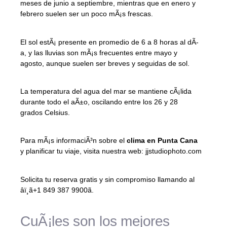
meses de junio a septiembre, mientras que en enero y
febrero suelen ser un poco mÃ¡s frescas.
El sol estÃ¡ presente en promedio de 6 a 8 horas al dÃ­
a, y las lluvias son mÃ¡s frecuentes entre mayo y
agosto, aunque suelen ser breves y seguidas de sol.
La temperatura del agua del mar se mantiene cÃ¡lida
durante todo el aÃ±o, oscilando entre los 26 y 28
grados Celsius.
Para mÃ¡s informaciÃ³n sobre el
clima en Punta Cana
y planificar tu viaje, visita nuestra web: jjstudiophoto.com
Solicita tu reserva gratis y sin compromiso llamando al
âï¸ã+1 849 387 9900ã.
CuÃ¡les son los mejores