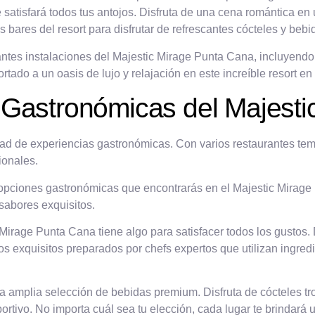
ue satisfará todos tus antojos. Disfruta de una cena romántica e
los bares del resort para disfrutar de refrescantes cócteles y be
antes instalaciones del Majestic Mirage Punta Cana, incluyend
rtado a un oasis de lujo y relajación en este increíble resort e
 Gastronómicas del Majest
d de experiencias gastronómicas. Con varios restaurantes temáti
ionales.
 opciones gastronómicas que encontrarás en el Majestic Mirage
 sabores exquisitos.
c Mirage Punta Cana tiene algo para satisfacer todos los gustos
atos exquisitos preparados por chefs expertos que utilizan ingred
amplia selección de bebidas premium. Disfruta de cócteles trop
ortivo. No importa cuál sea tu elección, cada lugar te brindará